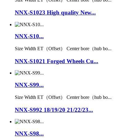
NNX-S1023 High quality New...
NNX-S10...
Size Width ET（Offset） Center bore（hub bo...
NNX-S1021 Forged Wheels Cu...
NNX-S99...
Size Width ET（Offset） Center bore（hub bo...
NNX-S992 18/19/20 21/22/23...
NNX-S98...