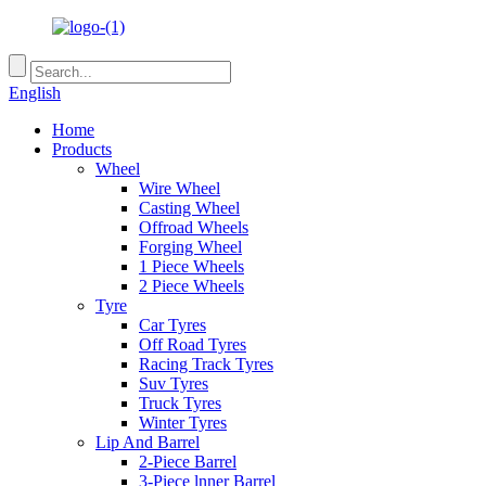
English
Home
Products
Wheel
Wire Wheel
Casting Wheel
Offroad Wheels
Forging Wheel
1 Piece Wheels
2 Piece Wheels
Tyre
Car Tyres
Off Road Tyres
Racing Track Tyres
Suv Tyres
Truck Tyres
Winter Tyres
Lip And Barrel
2-Piece Barrel
3-Piece lnner Barrel