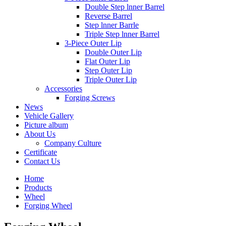
Double Step lnner Barrel
Reverse Barrel
Step lnner Barrle
Triple Step lnner Barrel
3-Piece Outer Lip
Double Outer Lip
Flat Outer Lip
Step Outer Lip
Triple Outer Lip
Accessories
Forging Screws
News
Vehicle Gallery
Picture album
About Us
Company Culture
Certificate
Contact Us
Home
Products
Wheel
Forging Wheel